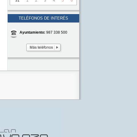
31
1
2
3
4
5
6
TELÉFONOS DE INTERÉS
Ayuntamiento:
987 338 500