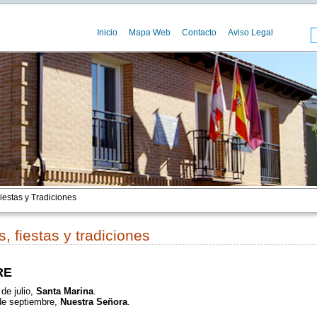
Inicio
Mapa Web
Contacto
Aviso Legal
iestas y Tradiciones
s, fiestas y tradiciones
RE
 de julio,
Santa Marina
.
de septiembre,
Nuestra Señora
.